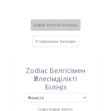
Зодиак Белгісіне Өтемақы
Атқарушылық Бағалары
Zodiac Белгісімен
Үйлесімділікті
Біліңіз
Сіздің Зодиак Белгісі: