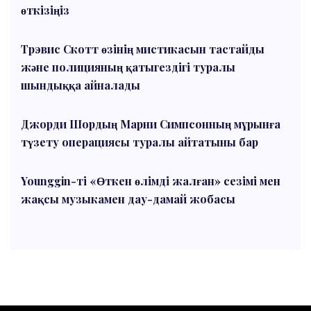
өткізіңіз
Трэвис Скотт өзінің мистикасын тастайды
және полицияның қатыгездігі туралы
шындыққа айналады
Джорди Шордың Марни Симпсонның мұрынға
түзету операциясы туралы айтатыны бар
Younggin-ті «Өткен өлімді жалған» сезімі мен
жақсы музыкамен дау-дамай жобасы