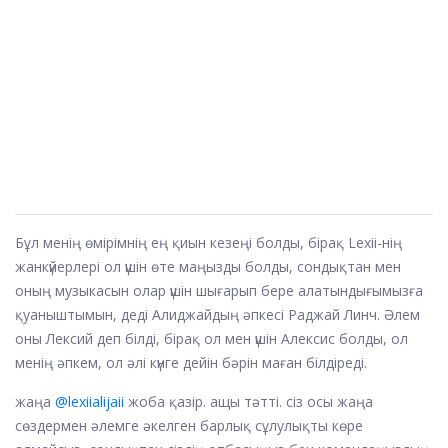
Бұл менің өмірімнің ең қиын кезеңі болды, бірақ Lexii-нің
жанкүйерлері ол үшін өте маңызды болды, сондықтан мен
оның музыкасын олар үшін шығарып бере алатындығымызға
қуаныштымын, деді Алиджайдың әпкесі Раджай Линч. Әлем
оны Лексий деп білді, бірақ ол мен үшін Алексис болды, ол
менің әпкем, ол әлі күнге дейін бәрін маған білдіреді.
жаңа
@lexiialijaii
жоба қазір. ащы тәтті. сіз осы жаңа
сөздермен әлемге әкелген барлық сұлулықты көре