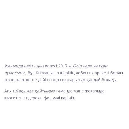
Жақында қайтыңыз
келесі 2017 ж
Өсіп келе жатқан
ауырсыну
, бұл Қызғаныш рэперінің дебюттік әрекеті болды
және ол өткенге дейін соңғы шығарылым қандай болады.
Ағын
Жақында қайтыңыз
төменде және жоғарыда
көрсетілген деректі фильмді көріңіз.