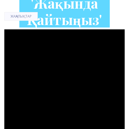
'Жақында
Қайтыңыз'
ЖАҢАЛЫҚТАР