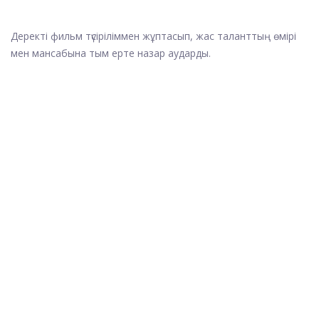
Деректі фильм түсіріліммен жұптасып, жас таланттың өмірі
мен мансабына тым ерте назар аударды.