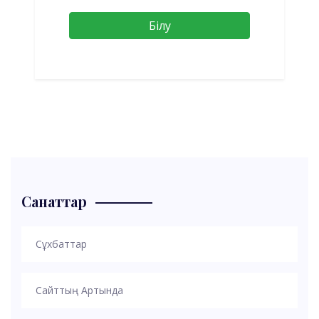
Білу
Санаттар
Сұхбаттар
Сайттың Артында