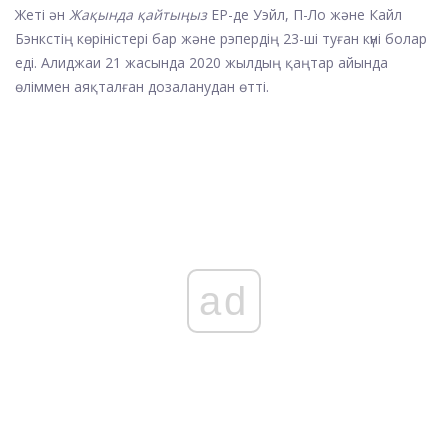
Жеті ән
Жақында қайтыңыз
EP-де Уэйл, П-Ло және Кайл
Бэнкстің көріністері бар және рэпердің 23-ші туған күні болар
еді. Алиджаи 21 жасында 2020 жылдың қаңтар айында
өліммен аяқталған дозаланудан өтті.
ad