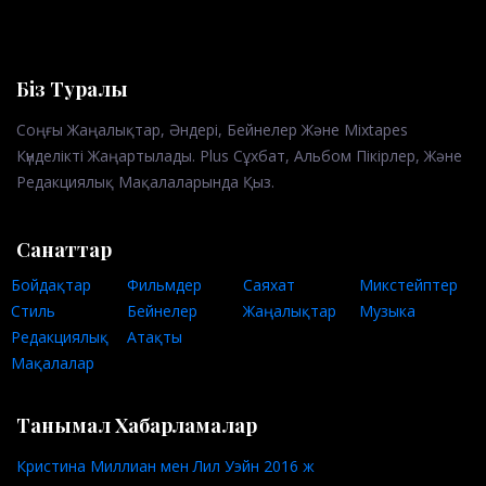
Біз Туралы
Соңғы Жаңалықтар, Әндері, Бейнелер Және Mixtapes
Күнделікті Жаңартылады. Plus Сұхбат, Альбом Пікірлер, Және
Редакциялық Мақалаларында Қыз.
Санаттар
Бойдақтар
Фильмдер
Саяхат
Микстейптер
Стиль
Бейнелер
Жаңалықтар
Музыка
Редакциялық
Атақты
Мақалалар
Танымал Хабарламалар
Кристина Миллиан мен Лил Уэйн 2016 ж