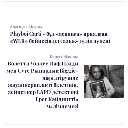
Алдыңғы Мақала
Playboi Carti - бұл «аспанға» арналған
«WLR» бейнесіндегі азық-түлік дүкені
Келесі Мақала
Волетта Уоллес Паф Пэдди
мен Суге Рыцардың Biggie-
дің өлтіруінде
жауапкершілікті білетінін,
зейнеткер LAPD детективі
Грег Кэйдингтің
мәлімдемесі