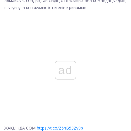
алмайсыз, сондықтан сіздің отбасыңыз бен командаңыздың
шығуы үшін көп жұмыс істегеніне ризамын
ad
ЖАҚЫНДА COM
https://t.co/Z5hB53Zv9p