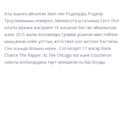
Аты аңызға айналған Запп пен Роджердің Роджер
Троутманының немересі, Миннесота штатының Сент-Пол
штаты музыка жасаумен 16 жасынан бастап айналысқан
және 2015 жылы Кехланидің Грэмми ұсынған микстейпіне
шыққаннан кейін ұлттық жетістікке қол жеткізе бастаған,
Сен осында болуың керек
. Сол кездегі 17 жасар бала
Chance The Rapper, BJ The Chicago Kid және Coucheron
сияқты жобалардағы төрт ерекшеліктің бірі болды.