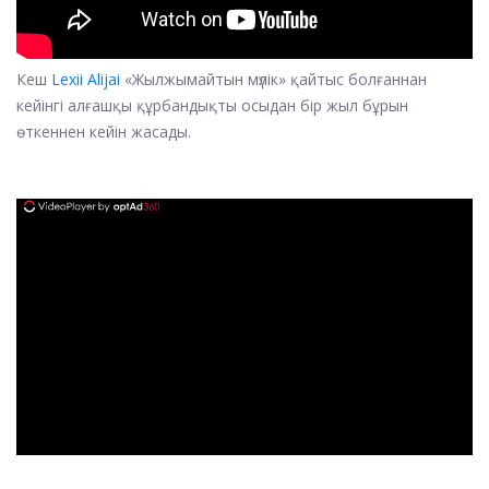
Кеш
Lexii Alijai
«Жылжымайтын мүлік» қайтыс болғаннан
кейінгі алғашқы құрбандықты осыдан бір жыл бұрын
өткеннен кейін жасады.
ad